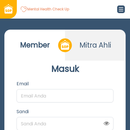
Mental Health Check Up
Member
Mitra Ahli
Masuk
Email
Sandi