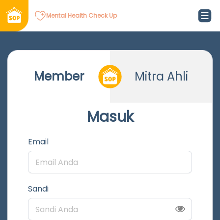
Mental Health Check Up
Member
Mitra Ahli
Masuk
Email
Sandi