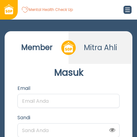
Mental Health Check Up
Member
Mitra Ahli
Masuk
Email
Sandi