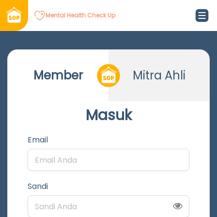
Mental Health Check Up
Member
Mitra Ahli
Masuk
Email
Sandi