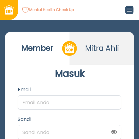
Mental Health Check Up
Member
Mitra Ahli
Masuk
Email
Sandi