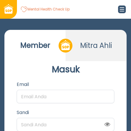
Mental Health Check Up
Member
Mitra Ahli
Masuk
Email
Sandi