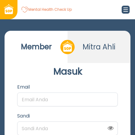
Mental Health Check Up
Member
Mitra Ahli
Masuk
Email
Sandi