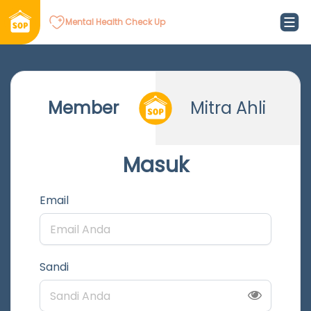
Mental Health Check Up
Member
Mitra Ahli
Masuk
Email
Sandi