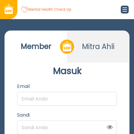
Mental Health Check Up
Member
Mitra Ahli
Masuk
Email
Sandi