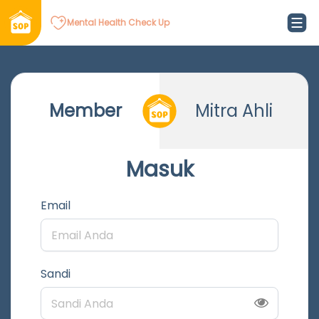
Mental Health Check Up
Member
Mitra Ahli
Masuk
Email
Sandi