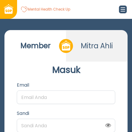
Mental Health Check Up
Member
Mitra Ahli
Masuk
Email
Sandi