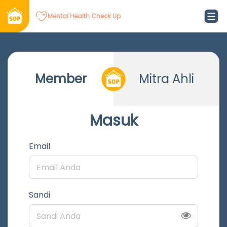
Mental Health Check Up
Member
Mitra Ahli
Masuk
Email
Sandi