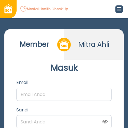
Mental Health Check Up
Member
Mitra Ahli
Masuk
Email
Sandi