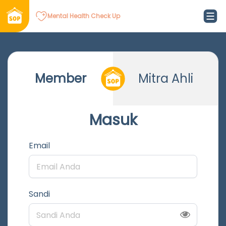
Mental Health Check Up
Member
Mitra Ahli
Masuk
Email
Sandi