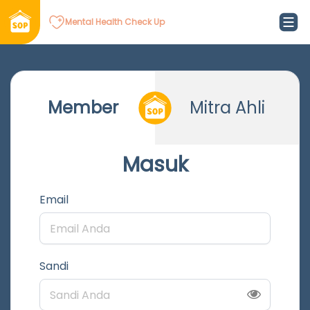
Mental Health Check Up
Member
Mitra Ahli
Masuk
Email
Sandi