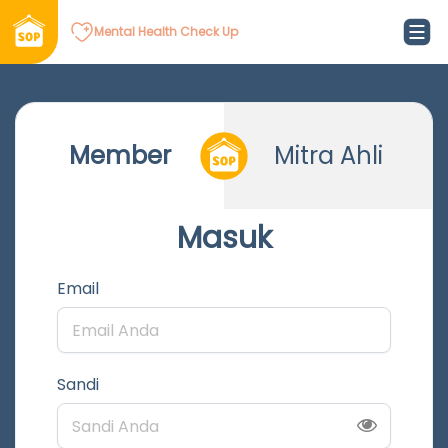
Mental Health Check Up
Member
Mitra Ahli
Masuk
Email
Sandi