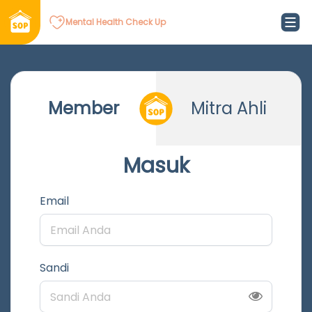
Mental Health Check Up
Member
Mitra Ahli
Masuk
Email
Sandi