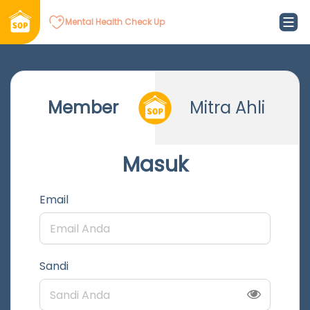
Mental Health Check Up
Member
Mitra Ahli
Masuk
Email
Sandi