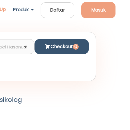
 Up
Produk
Daftar
Masuk
Checkout
0
Psikolog