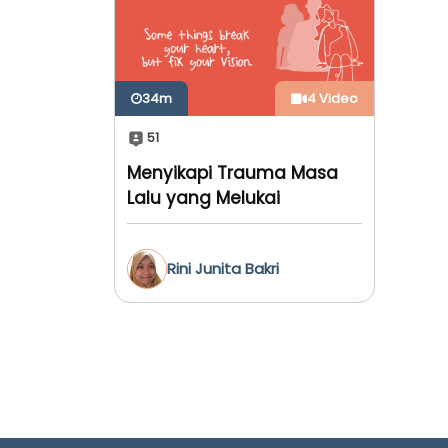
34m
4 Video
51
Menyikapi Trauma Masa
Lalu yang Melukai
Hubungan Saat Ini
Rini Junita Bakri
Hasanudin, M.Psi., Psikolog