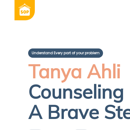
Understand Every part of your problem
Tanya Ahli
Counseling 
A Brave St