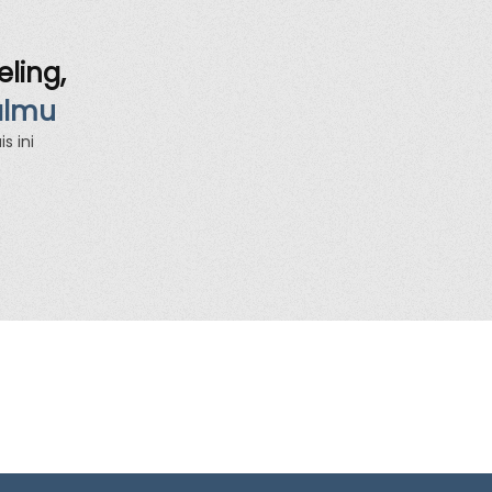
ling,
almu
s ini