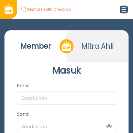
Mental Health Check Up
Member
Mitra Ahli
Masuk
Email
Sandi