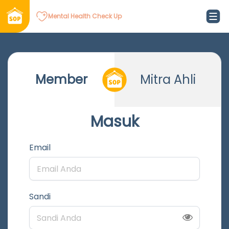
Mental Health Check Up
Member
Mitra Ahli
Masuk
Email
Sandi