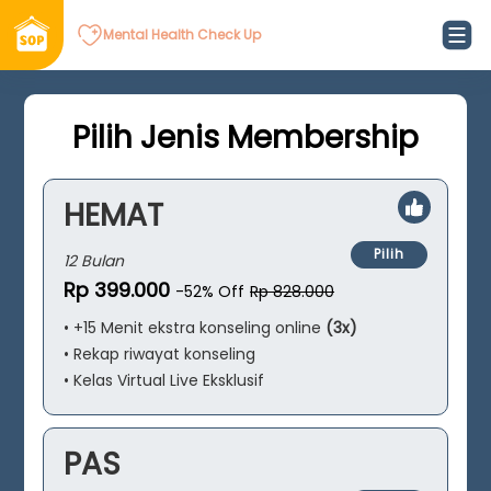
Mental Health Check Up
Pilih Jenis Membership
HEMAT
Pilih
12 Bulan
Rp 399.000
-52% Off
Rp 828.000
• +15 Menit ekstra konseling online
(3x)
• Rekap riwayat konseling
• Kelas Virtual Live Eksklusif
PAS