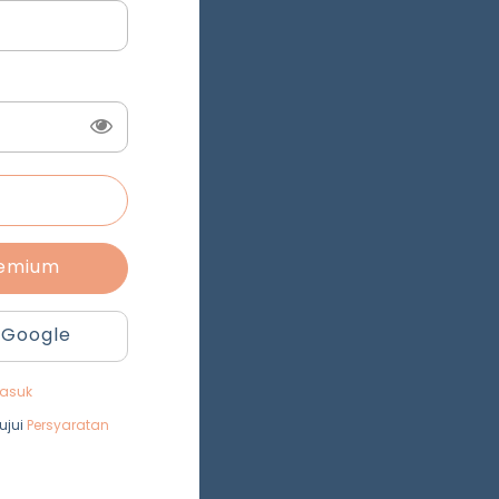
remium
 Google
asuk
ujui
Persyaratan