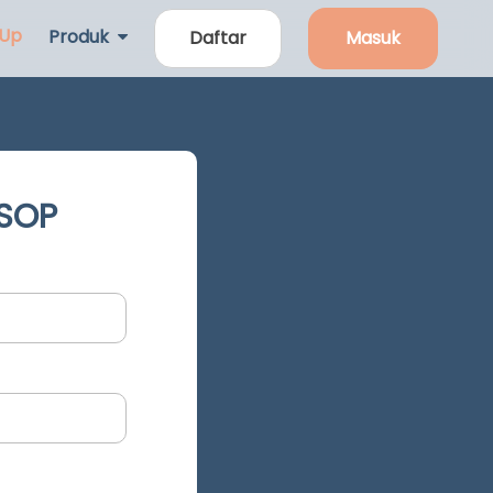
 Up
Produk
Daftar
Masuk
 SOP