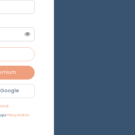
remium
 Google
asuk
ujui
Persyaratan