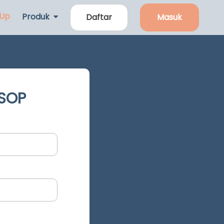
 Up
Produk
Daftar
Masuk
 SOP