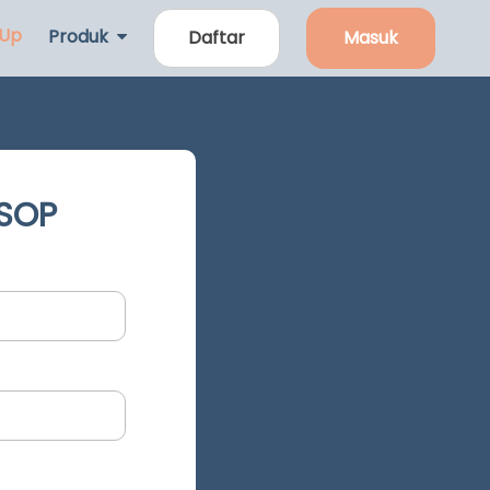
 Up
Produk
Daftar
Masuk
 SOP