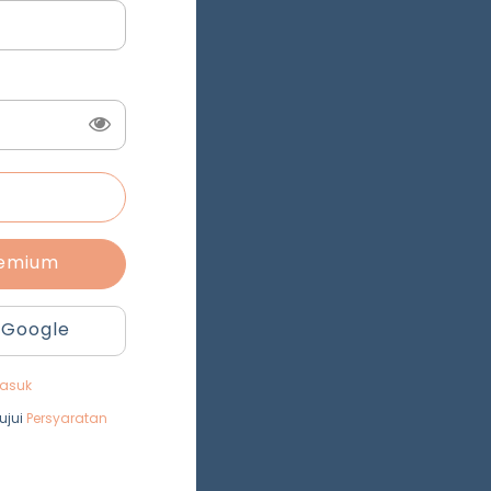
remium
 Google
asuk
ujui
Persyaratan