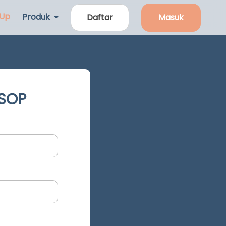
 Up
Produk
Daftar
Masuk
 SOP