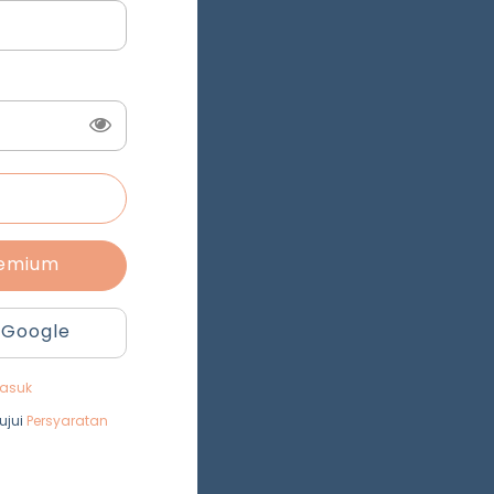
remium
 Google
asuk
ujui
Persyaratan