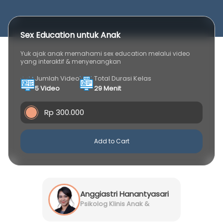
Sex Education untuk Anak
Yuk ajak anak memahami sex education melalui video
yang interaktif & menyenangkan
Jumlah Video
Total Durasi Kelas
5 Video
29 Menit
Rp 300.000
Add to Cart
Anggiastri Hanantyasari
Utami, M.Psi., Psikolog
Psikolog Klinis Anak &
Dewasa