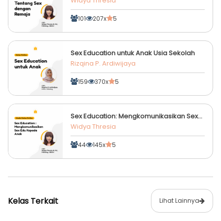
Widya Thresia
101
207x
5
Sex Education untuk Anak Usia Sekolah
Rizqina P. Ardiwijaya
159
370x
5
Sex Education: Mengkomunikasikan Sex
Edu Kepada Anak
Widya Thresia
44
145x
5
Kelas Terkait
Lihat Lainnya