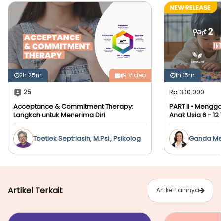
2h 25m
9 Video
1h 15m
Rp 300.000
25
Acceptance & Commitment Therapy:
PART II • Mengg
Langkah untuk Menerima Diri
Anak Usia 6 - 12
Intelligence
Toetiek Septriasih, M.Psi., Psikolog
Ganda Me
M.Psi., Ps
Artikel Terkait
Artikel Lainnya