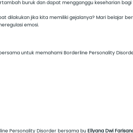
sa bertambah buruk dan dapat mengganggu keseharian bag
t dilakukan jika kita memiliki gejalanya? Mari belajar 
eregulasi emosi.
 bersama untuk memahami Borderline Personality Disorder
line Personality Disorder bersama bu
Ellyana Dwi Farisand