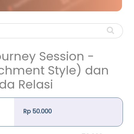
urney Session -
achment Style) dan
a Relasi
Rp 50.000