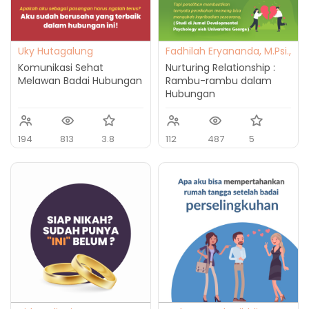
Uky Hutagalung
Fadhilah Eryananda, M.Psi.,
Psikolog
Komunikasi Sehat
Nurturing Relationship :
Melawan Badai Hubungan
Rambu-rambu dalam
Hubungan
194
813
3.8
112
487
5