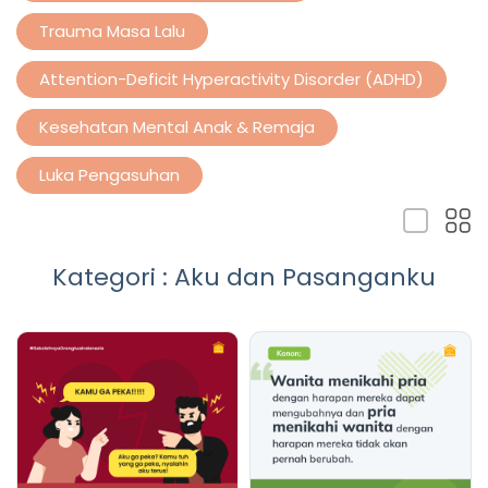
Trauma Masa Lalu
Attention-Deficit Hyperactivity Disorder (ADHD)
Kesehatan Mental Anak & Remaja
Luka Pengasuhan
Kategori : Aku dan Pasanganku