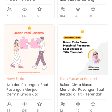
58
187
5
104
410
5
Novy Fitria
Dian Kusuma Hapsari,
M.Psi., Psikolog
Aku dan Pasangan: Saat
Bukan Cinta Biasa:
Pasangan Menjadi
Mencintai Pasangan Saat
Cermin Emosi Kita
Berada di Titik Terendah
33
105
5
12
49
0