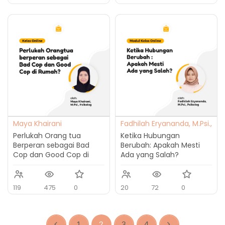
Maya Khairani
Fadhilah Eryananda, M.Psi.,
Psikolog
Perlukah Orang tua
Ketika Hubungan
Berperan sebagai Bad
Berubah: Apakah Mesti
Cop dan Good Cop di
Ada yang Salah?
Rumah?
119
475
0
20
72
0
1
2
3
4