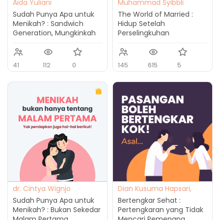
Aida Yuliani
Muhammad Syibbli
Zulkarnain, M.Psi., Psikolog
Sudah Punya Apa untuk
The World of Married :
Menikah? : Sandwich
Hidup Setelah
Generation, Mungkinkah
Perselingkuhan
Menikah tanpa Masalah?
41
112
0
145
615
5
dr. Cintya Wignjo
Dian Kusuma Hapsari,
M.Psi., Psikolog
Sudah Punya Apa untuk
Bertengkar Sehat :
Menikah? : Bukan Sekedar
Pertengkaran yang Tidak
Malam Pertama
Mencari Pemenang