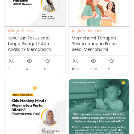
Widya S. Sari
Asyiah Ummul
Muttaqinah
Kesulitan Fokus saat
Memahami Tahapan
tanpa Gadget? Ada
Perkembangan Emosi :
Apakah? Memahami
Bekal Memahami
ADHD Dewasa
Anggota Keluarga
2
4
0
169
1100
5