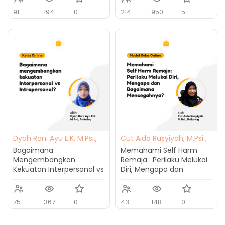
91
194
0
214
950
5
Dyah Rani Ayu E.K. M.Psi.,
Cut Aida Rusyiyah, M.Psi.,
Psikolog
Psikolog
Bagaimana
Memahami Self Harm
Mengembangkan
Remaja : Perilaku Melukai
Kekuatan Interpersonal vs
Diri, Mengapa dan
Intrapersonal?
Bagaimana
Mencegahnya
75
367
0
43
148
0