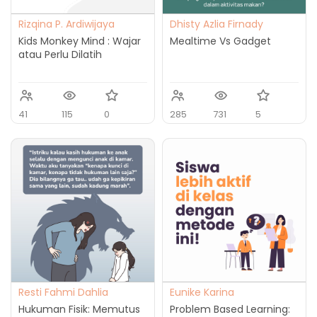
Rizqina P. Ardiwijaya
Dhisty Azlia Firnady
Kids Monkey Mind : Wajar
Mealtime Vs Gadget
atau Perlu Dilatih
41
115
0
285
731
5
Resti Fahmi Dahlia
Eunike Karina
Hukuman Fisik: Memutus
Problem Based Learning: