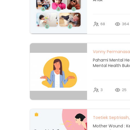
68
364
Vonny Permanasari 
Pahami Mental He
Mental Health Buk
3
25
Toetiek Septriasih, 
Mother Wound : K