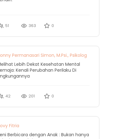
51
363
0
onny Permanasari Simon, M.Psi., Psikolog
elihat Lebih Dekat Kesehatan Mental
emaja: Kenali Perubahan Perilaku Di
ingkungannya
42
201
0
ovy Fitria
eni Berbicara dengan Anak : Bukan hanya