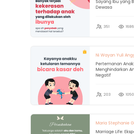
Sayang Ibu yang 
Dewasa
351
168
Ni Wayan Yuli Ang
Pertemanan Anak
Menghindarkan An
Negatif
203
105
Maria Stephanie Gu
Marriage Life: Eks