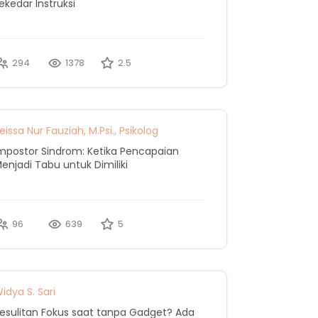
ekedar Instruksi
294
1378
2.5
eissa Nur Fauziah, M.Psi., Psikolog
mpostor Sindrom: Ketika Pencapaian
enjadi Tabu untuk Dimiliki
96
639
5
idya S. Sari
esulitan Fokus saat tanpa Gadget? Ada