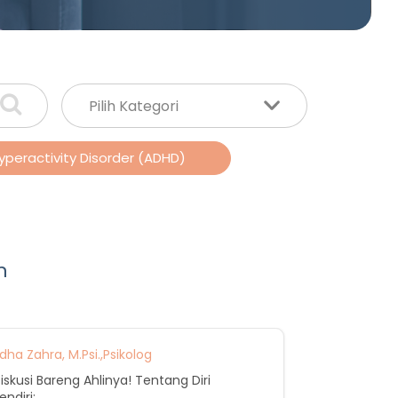
yperactivity Disorder (ADHD)
n
rdha Zahra, M.Psi.,Psikolog
iskusi Bareng Ahlinya! Tentang Diri
endiri: