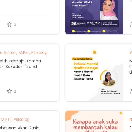
5
Simon, M.Psi., Psikolog
V
alth Remaja: Karena
M
an Sekadar "Trend"
R
L
0
M.Psi., Psikolog
N
ehausan Akan Kasih
S