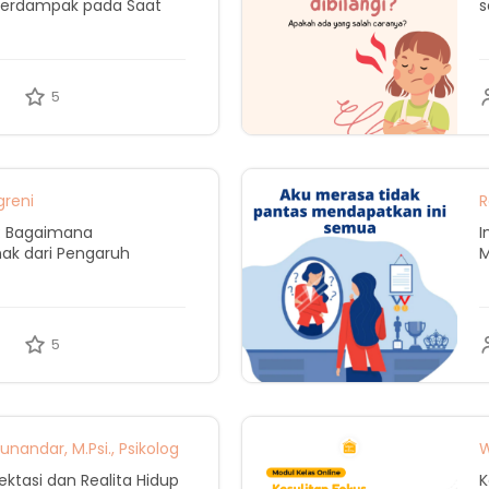
Berdampak pada Saat
s
6
5
greni
R
: Bagaimana
I
ak dari Pengaruh
M
0
5
nandar, M.Psi., Psikolog
W
pektasi dan Realita Hidup
K