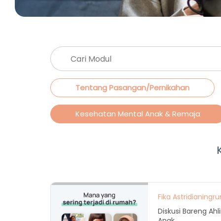
Tentang Pasangan/Pernikahan
Kesehatan Mental Anak & Remaja
Fika Astridianingr
Diskusi Bareng Ahl
Anak