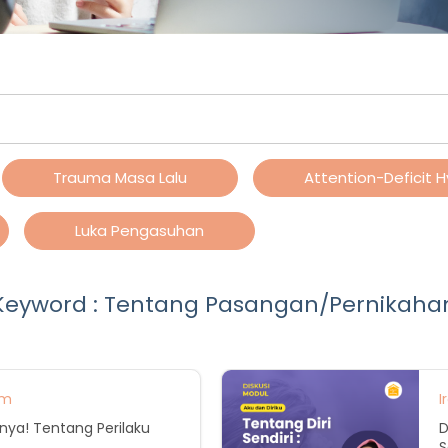
Trauma Masa Lalu
Attention-Deficit H
Luka Pengasuhan
Keyword : Tentang Pasangan/Pernikaha
um
I
inya! Tentang Perilaku
D
S