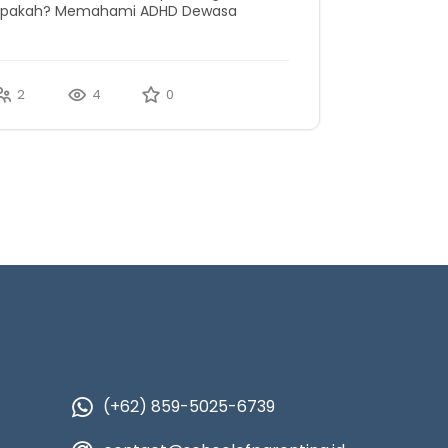
pakah? Memahami ADHD Dewasa
2
4
0
(+62) 859-5025-6739