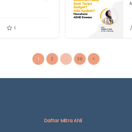
n
A
5
1
2
...
36
Daftar Mitra Ahli