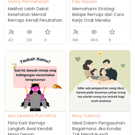
Vonny Permanasari
Faiz Hayaza
Simon, M.Psi., Psikolog
Melihat Lebih Dekat
Memahami Strategi
Kesehatan Mental
Belajar Remaja dari Cara
Remaja: Kenali Perubahan
Kerja Otak Mereka
Perilaku Di Lingkungannya
42
201
0
190
963
5
Ayu Dewanti Putri M.Psi,
Novy Yulianty
Psikolog
Peta Karir Remaja :
Ideal Dalam Pengasuhan:
Langkah Awal Kendali
Bagaimana Jika Kondisi
Masa Depan
Tak Mendukung?