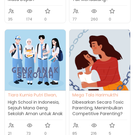
35
174
0
77
260
0
Tiara Kurnia Putri Elwan,
Mega Tala Harimukthi
M.Psi., Psikolog
High School in Indonesia,
Dibesarkan Secara Toxic
Sejauh Mana Geng
Parenting, Menimbulkan
Sekolah Aman untuk Anak
Competitive Parenting?
21
73
0
85
216
5