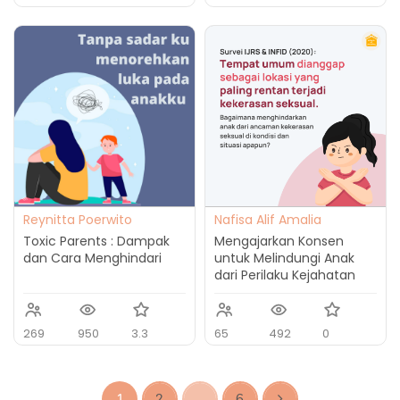
Reynitta Poerwito
Nafisa Alif Amalia
Toxic Parents : Dampak
Mengajarkan Konsen
dan Cara Menghindari
untuk Melindungi Anak
dari Perilaku Kejahatan
Seksual
269
950
3.3
65
492
0
1
2
...
6