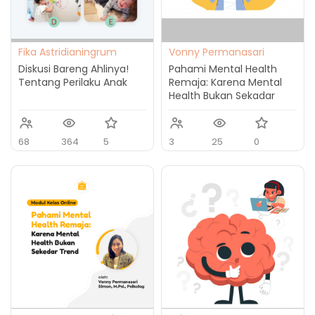
Fika Astridianingrum
Vonny Permanasari
Simon, M.Psi., Psikolog
Diskusi Bareng Ahlinya!
Pahami Mental Health
Tentang Perilaku Anak
Remaja: Karena Mental
Health Bukan Sekadar
"Trend"
68
364
5
3
25
0