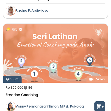
Rizqina P. Ardiwijaya
1h 16m
6 Video
Rp 300.000
86
Emotion Coaching
Vonny Permanasari Simon, M.Psi., Psikolog