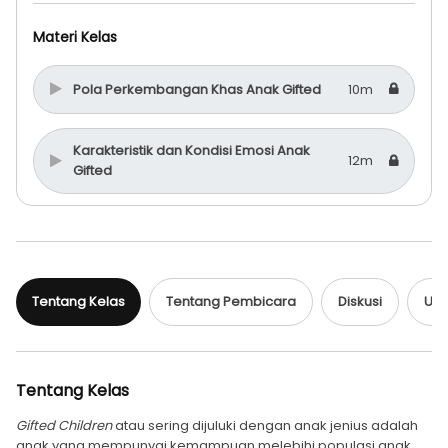
Materi Kelas
Pola Perkembangan Khas Anak Gifted
10m
Karakteristik dan Kondisi Emosi Anak
12m
Gifted
Tips Orangtua dalam Membesarkan Anak
11m
Gifted
Tentang Kelas
Tentang Pembicara
Diskusi
Ula
Sedikit Cerita tentang Anak Gifted
6m
Tentang Kelas
Gifted Children
atau sering dijuluki dengan anak jenius adalah
anak yang mempunyai kemampuan melebihi populasi anak