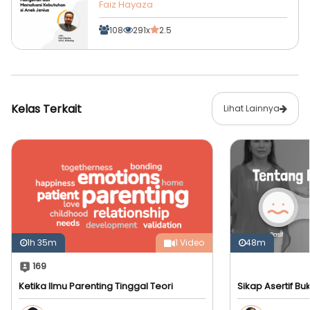
Anak Jenius
Faiz Hayaza
108
291x
2.5
Kelas Terkait
Lihat Lainnya
1h 35m
1 Video
48m
169
Ketika Ilmu Parenting Tinggal Teori
Sikap Asertif Bu