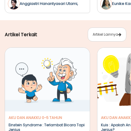
Anggiastri Hanantyasari Utami,
Eunike Ka
M.Psi., Psikolog
Artikel Terkait
Artikel Lainnya
AKU DAN ANAKKU 0-5 TAHUN
AKU DAN ANAKK
Einstein Syndrome : Terlambat Bicara Tapi
Kuis : Apakah A
Jenius
Jenius?