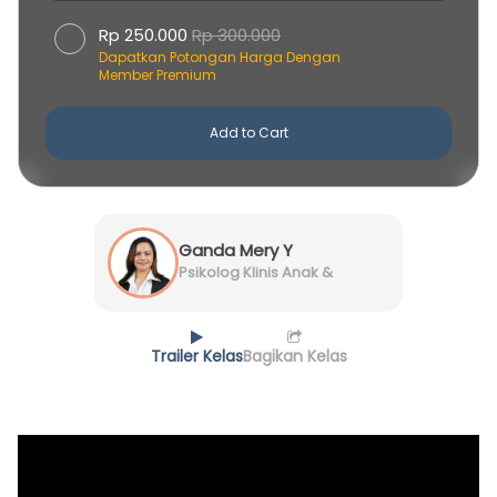
Rp 250.000
Rp 300.000
Dapatkan Potongan Harga Dengan
Member Premium
Add to Cart
Ganda Mery Y
Simatupang, M.Psi.,
Psikolog Klinis Anak &
Dewasa
Psikolog
Trailer Kelas
Bagikan Kelas