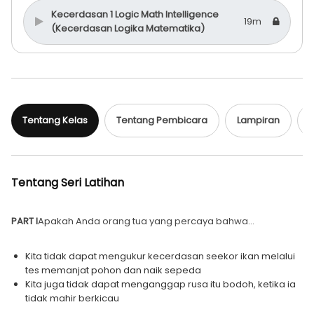
Kecerdasan 1 Logic Math Intelligence
19m
(Kecerdasan Logika Matematika)
Kecerdasan 2 Visual Spatial Intelligence
21m
(Kecerdasan Visual Spasial)
Tentang Kelas
Tentang Pembicara
Lampiran
D
Kecerdasan 3 Bodily/Kinesthetic
21m
Intelligence (Kecerdasan Kinestetik)
Tentang Seri Latihan
Kecerdasan 4 Interpersonal Intelligence
19m
(Kecerdasan Interpersonal)
PART I
Apakah Anda orang tua yang percaya bahwa…
Closing
1m
Kita tidak dapat mengukur kecerdasan seekor ikan melalui
tes memanjat pohon dan naik sepeda
Kita juga tidak dapat menganggap rusa itu bodoh, ketika ia
tidak mahir berkicau