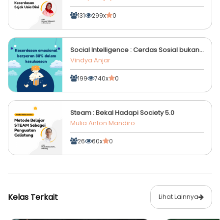
131
299x
0
Social Intelligence : Cerdas Sosial bukan
Dilahirkan, tapi Diajarkan
Vindya Anjar
199
740x
0
Steam : Bekal Hadapi Society 5.0
Mulia Anton Mandiro
26
60x
0
Kelas Terkait
Lihat Lainnya