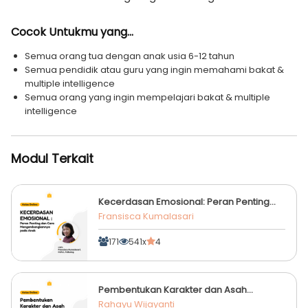
Cocok Untukmu yang...
Semua orang tua dengan anak usia 6-12 tahun
Semua pendidik atau guru yang ingin memahami bakat &
multiple intelligence
Semua orang yang ingin mempelajari bakat & multiple
intelligence
Modul Terkait
Kecerdasan Emosional: Peran Penting
dan Cara Mengembangkannya pada
Fransisca Kumalasari
Anak
171
541x
4
Pembentukan Karakter dan Asah
Kecerdasan Sejak Usia Dini
Rahayu Wijayanti