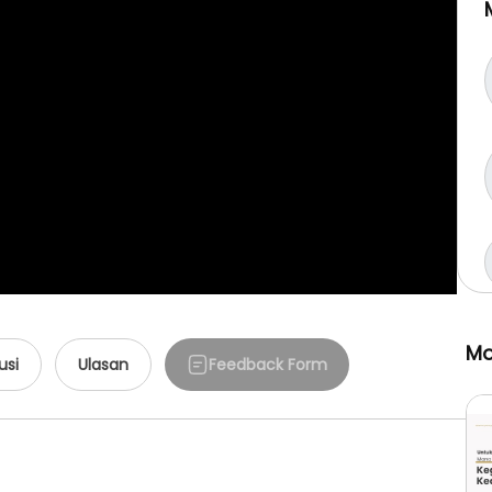
Mo
usi
Ulasan
Feedback Form