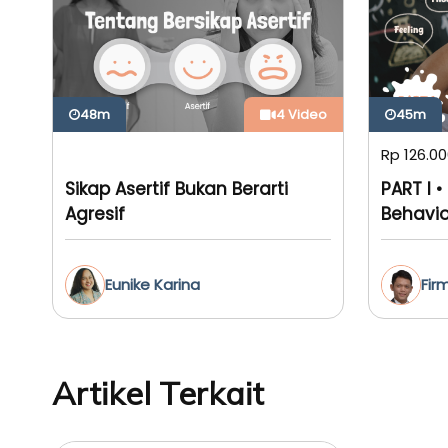
48m
4 Video
45m
Rp 126.0
Sikap Asertif Bukan Berarti
PART I 
Agresif
Behavio
Anak
Eunike Karina
Fir
Artikel Terkait