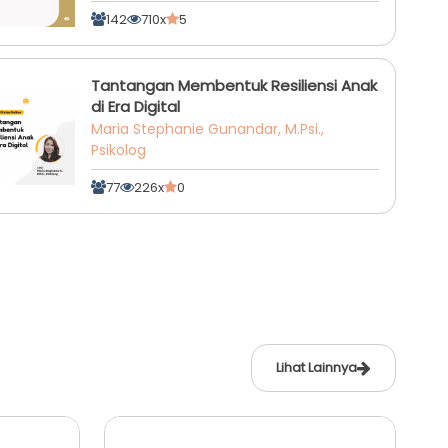
142
710x
5
Tantangan Membentuk Resiliensi Anak
di Era Digital
Maria Stephanie Gunandar, M.Psi.,
Psikolog
77
226x
0
Lihat Lainnya