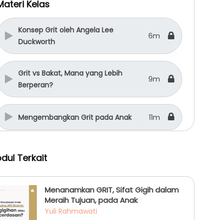
Materi Kelas
Konsep Grit oleh Angela Lee
6m
Duckworth
Grit vs Bakat, Mana yang Lebih
9m
Berperan?
Mengembangkan Grit pada Anak
11m
Manfaat Grit bagi Masa Depan Anak
4m
dul Terkait
Menanamkan GRIT, Sifat Gigih dalam
Meraih Tujuan, pada Anak
Yuli Rahmawati