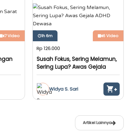
7 Video
1h 6m
6 Video
Rp 126.000
ngan
Susah Fokus, Sering Melamun,
Sering Lupa? Awas Gejala
ADHD Dewasa
Widya S. Sari
Artikel Lainnya