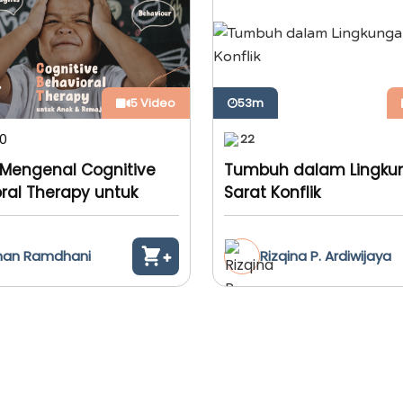
5 Video
53m
00
22
• Mengenal Cognitive
Tumbuh dalam Lingku
ral Therapy untuk
Sarat Konflik
man Ramdhani
Rizqina P. Ardiwijaya