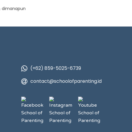
 & dimanapun
(+62) 859-5025-6739
contact@schoolofparenting.id