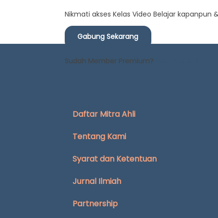
Nikmati akses Kelas Video Belajar kapanpun
Gabung Sekarang
Sudah Member Premium?
Masuk Di Sini
Daftar Mitra Ahli
Tentang Kami
Syarat dan Ketentuan
Jurnal Ilmiah
Partnership