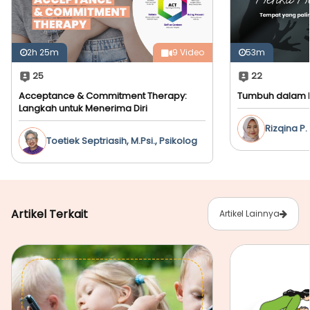
2h 25m
9 Video
53m
25
22
Acceptance & Commitment Therapy:
Tumbuh dalam Li
Langkah untuk Menerima Diri
Rizqina P.
Toetiek Septriasih, M.Psi., Psikolog
Artikel Terkait
Artikel Lainnya