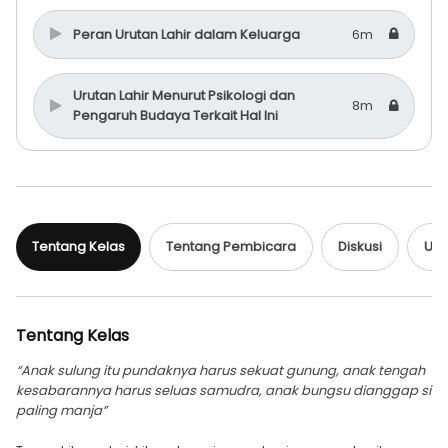
Peran Urutan Lahir dalam Keluarga
6m
Urutan Lahir Menurut Psikologi dan
8m
Pengaruh Budaya Terkait Hal Ini
Karakteristik & Kepribadian Anak Sesuai
Urutan Lahir, serta Dampak Resiko Luka
20m
dan Trauma
Tentang Kelas
Tentang Pembicara
Diskusi
Ula
Bagaimana Penanganan yang Sesuai
dengan Urutan Lahir Anak untuk
10m
Memaksimalkan Perkembangannya
Tentang Kelas
“Anak sulung itu pundaknya harus sekuat gunung, anak tengah
QnA Peran Urutan Lahir dalam Keluarga
14m
kesabarannya harus seluas samudra, anak bungsu dianggap si
paling manja”