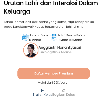
Urutan Lahir dan Interaksi Dalam
Keluarga
Sama-sama lahir dari rahim yang sama, tapi kenapa bisa
beda karakternya? Kupas tuntas urutan lahir di sini.
Jumlah Video
Total Durasi Kelas
5 Video
01 Jam 00 Menit
Anggiastri Hanantyasari
Utami, M.Psi., Psikolog
Psikolog Klinis Anak &
Dewasa
Daftar Member Premium
Mulai dari 69K/bulan
Trailer Kelas
Bagikan Kelas