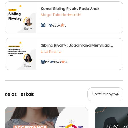
Kenali Sibling Rivalry Pada Anak
Mega Tala Harimukthi
111
235x
5
Sibling Rivalry : Bagaimana Menyikapi
Persaingan Kakak Adik
Elita Kirana
65
164x
0
Kelas Terkait
Lihat Lainnya