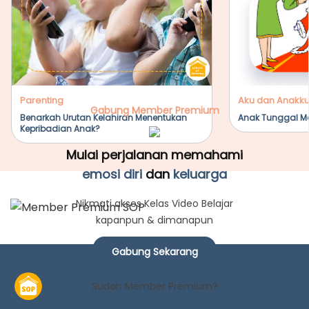
Parenting
Aku dan Anakku
Gabung Member Premium
Benarkah Urutan Kelahiran Menentukan
Anak Tunggal M
Kepribadian Anak?
Mulai perjalanan memahami
emosi diri
dan
keluarga
Nikmati akses Kelas Video Belajar
kapanpun & dimanapun
Gabung Sekarang
Sudah Member Premium?
Masuk Di Sini