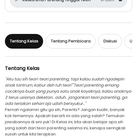
Tentang Kelas
Tentang Pembicara
Diskusi
Ula
Tentang Kelas
"Aku tau sih teori-teori parenting, tapi kalau sudah ngadepin
anak tantrum, kabur deh tuh teori"
"Teori parenting emang
cocoknya buat yang punya satu anak kayaknya, kalau anaknya
3 terus usianya deketan.. aduh.. jangankan teori parenting, ga
ada teriakan sehari aja udah bersyukur.."
Pernah ngalamin gitu ga sih, Parents? Jangan kuatir, banyak
kok temennya. Apakah berarti ini ada yang salah? Temukan
jawabannya di sini yuk! Di Kelas ini, kita akan belajar apa sih
yang salah dari teori parenting selama ini, kenapa seringkali
susah untuk kita terapkan.