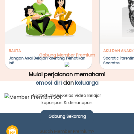
BALITA
AKU DAN ANAKK
Gabung Member Premium
Jangan Asal Belajar Parenting, Perhatikan
Socratic Parenti
Ini!
Socrates
Mulai perjalanan memahami
emosi diri
dan
keluarga
Nikmati akses Kelas Video Belajar
kapanpun & dimanapun
Gabung Sekarang
Sudah Member Premium?