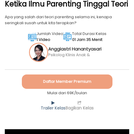
Ketika Ilmu Parenting Tinggal Teori
Apa yang salah dari teori parenting selama ini, kenapa
seringkali susah untuk kita terapkan?
Jumlah Video
Total Durasi Kelas
1 Video
01 Jam 35 Menit
Anggiastri Hanantyasari
Utami, M.Psi., Psikolog
Psikolog Klinis Anak &
Dewasa
Daftar Member Premium
Mulai dari 69K/bulan
Trailer Kelas
Bagikan Kelas