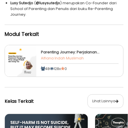
Lusy Sutedjo
(
) merupakan Co-Founder dari
@lusysutedjo
School of Parenting dan Penulis dari buku Re-Parenting
Journey.
Modul Terkait
Parenting Journey: Perjalanan
Menghayati Peran sebagai Pribadi dan
Alfiana Indah Muslimah
Orang Tua
48
128x
0
Kelas Terkait
Lihat Lainnya