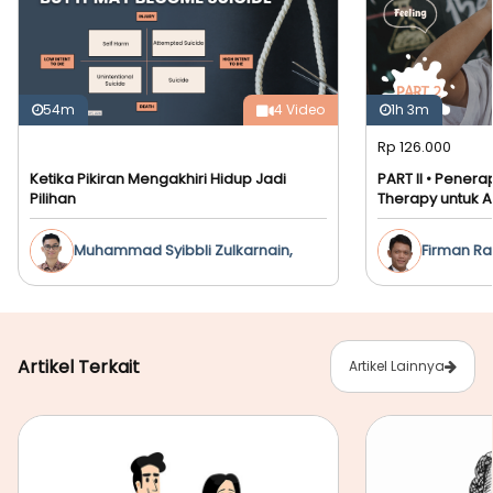
54m
4 Video
1h 3m
Rp 126.000
Ketika Pikiran Mengakhiri Hidup Jadi
PART II • Pener
Pilihan
Therapy untuk 
Muhammad Syibbli Zulkarnain,
Firman R
M.Psi., Psikolog
Artikel Terkait
Artikel Lainnya