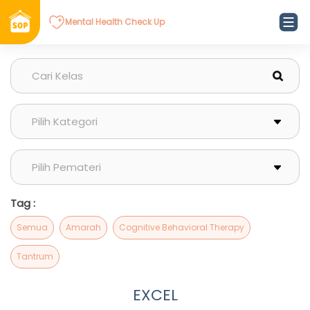
Mental Health Check Up
Tag :
Semua
Amarah
Cognitive Behavioral Therapy
Tantrum
EXCEL